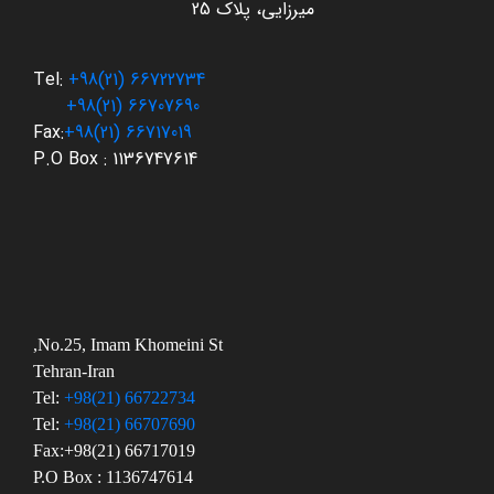
میرزایی، پلاک 25
Tel:
+98(21) 66722734
+98(21) 66707690
Fax:
+98(21) 66717019
P.O Box : 1136747614
No.25, Imam Khomeini St,
Tehran-Iran
Tel:
+98(21) 66722734
Tel:
+98(21) 66707690
Fax:
+98(21) 66717019
P.O Box : 1136747614